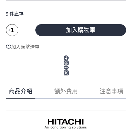
5 件庫存
HITACHI
加入購物車
日
立
A
l
冷
加入願望清單
t
氣
e
5-
r
7
n
坪
a
尊
t
榮
i
系
v
商品介紹
額外費用
注意事項
e
列
:
變
頻
冷
暖
分
離