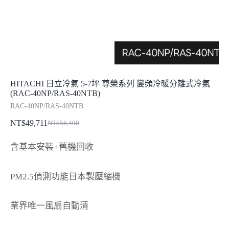
HITACHI 日立冷氣 5-7坪 尊榮系列 變頻冷暖分離式冷氣
(RAC-40NP/RAS-40NTB)
RAC-40NP/RAS-40NTB
NT$
49,711
NT$
56,490
原
目
始
前
含基本安裝+舊機回收
價
價
格：
格：
PM2.5偵測功能日本製壓縮機
NT$56,490。
NT$49,711。
業界唯一風扇自動清