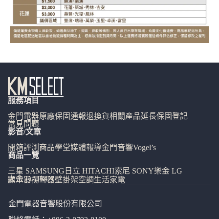
服務項目
金門電器
原廠保固通報
退換貨相關
產品延長保固登記
常見問題
影音/文章
開箱評測
商品學堂
媒體報導
金門音響
Vogel’s
商品一覽
三星 SAMSUNG
日立 HITACHI
索尼 SONY
樂金 LG
大金 DAIKIN
顯示器
揚聲器
壁掛架
空調
生活家電
金門電器音響股份有限公司