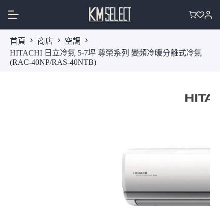
跳
至
購
主
物
首頁
商店
空調
要
車
HITACHI 日立冷氣 5-7坪 尊榮系列 變頻冷暖分離式冷氣
內
(RAC-40NP/RAS-40NTB)
容