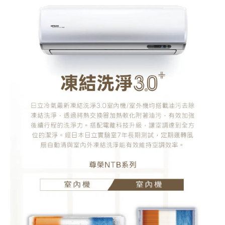
式
冷
氣
(RAC-
40NP/RAS-
40NTB)
數
量