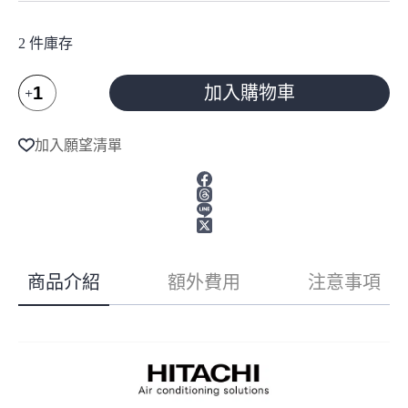
2 件庫存
HITACHI
加入購物車
日
立
A
l
冷
加入願望清單
t
氣
e
17-
r
21
n
坪
a
頂
t
級
i
系
v
商品介紹
額外費用
注意事項
e
列
:
變
頻
冷
暖
分
離