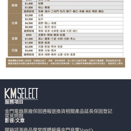
服務項目
金門電器
原廠保固通報
退換貨相關
產品延長保固登記
常見問題
影音/文章
開箱評測
商品學堂
媒體報導
金門音響
Vogel’s