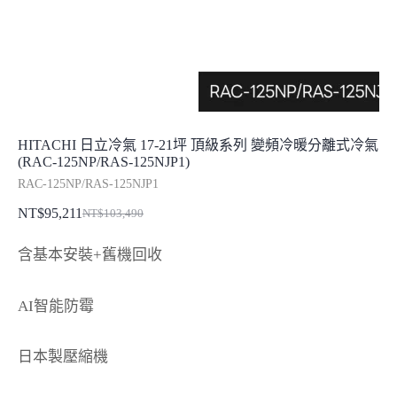
HITACHI 日立冷氣 17-21坪 頂級系列 變頻冷暖分離式冷氣
(RAC-125NP/RAS-125NJP1)
RAC-125NP/RAS-125NJP1
NT$
95,211
NT$
103,490
原
目
始
前
含基本安裝+舊機回收
價
價
格：
格：
AI智能防霉
NT$103,490。
NT$95,211。
日本製壓縮機