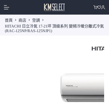
跳
至
購
主
物
首頁
商店
空調
要
車
HITACHI 日立冷氣 17-21坪 頂級系列 變頻冷暖分離式冷氣
內
(RAC-125NP/RAS-125NJP1)
容