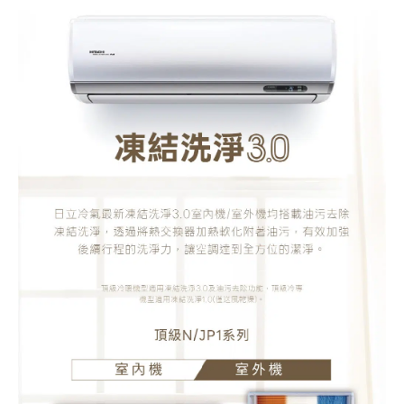
式
冷
氣
(RAC-
125NP/RAS-
125NJP1)
數
量