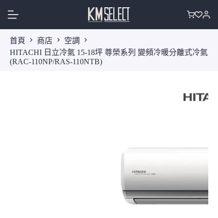
跳
至
購
主
物
首頁
商店
空調
要
車
HITACHI 日立冷氣 15-18坪 尊榮系列 變頻冷暖分離式冷氣
內
(RAC-110NP/RAS-110NTB)
容