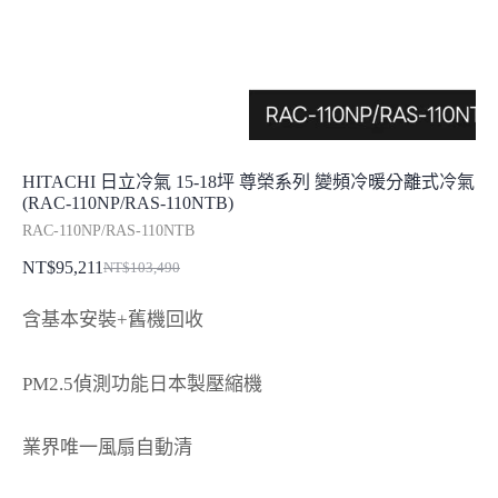
HITACHI 日立冷氣 15-18坪 尊榮系列 變頻冷暖分離式冷氣
(RAC-110NP/RAS-110NTB)
RAC-110NP/RAS-110NTB
NT$
95,211
NT$
103,490
原
目
始
前
含基本安裝+舊機回收
價
價
格：
格：
PM2.5偵測功能日本製壓縮機
NT$103,490。
NT$95,211。
業界唯一風扇自動清