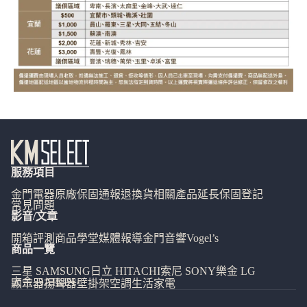
服務項目
金門電器
原廠保固通報
退換貨相關
產品延長保固登記
常見問題
影音/文章
開箱評測
商品學堂
媒體報導
金門音響
Vogel’s
商品一覽
三星 SAMSUNG
日立 HITACHI
索尼 SONY
樂金 LG
大金 DAIKIN
顯示器
揚聲器
壁掛架
空調
生活家電