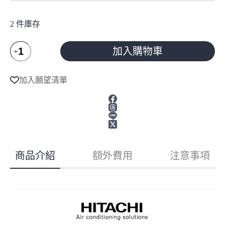
2 件庫存
HITACHI
加入購物車
日
立
A
l
冷
加入願望清單
t
氣
e
15-
r
18
n
坪
a
尊
t
榮
i
系
v
商品介紹
額外費用
注意事項
e
列
:
變
頻
冷
暖
分
離