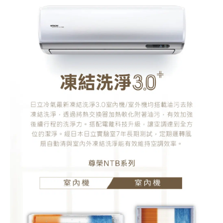
式
冷
氣
(RAC-
110NP/RAS-
110NTB)
數
量