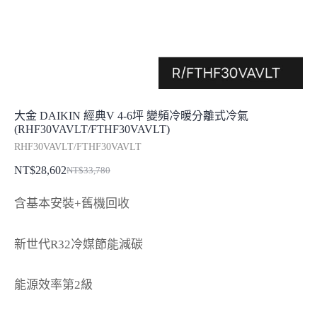
大金 DAIKIN 經典V 4-6坪 變頻冷暖分離式冷氣
(RHF30VAVLT/FTHF30VAVLT)
RHF30VAVLT/FTHF30VAVLT
NT$
28,602
NT$
33,780
原
目
始
前
含基本安裝+舊機回收
價
價
格：
格：
新世代R32冷媒節能減碳
NT$33,780。
NT$28,602。
能源效率第2級