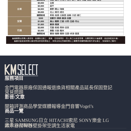
服務項目
金門電器
原廠保固通報
退換貨相關
產品延長保固登記
常見問題
影音/文章
開箱評測
商品學堂
媒體報導
金門音響
Vogel’s
商品一覽
三星 SAMSUNG
日立 HITACHI
索尼 SONY
樂金 LG
大金 DAIKIN
顯示器
揚聲器
壁掛架
空調
生活家電