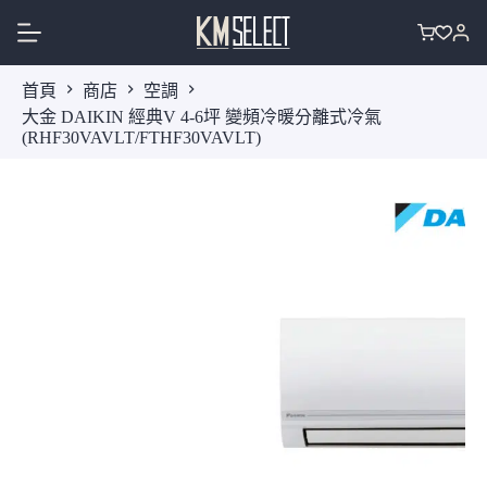
跳
至
購
主
物
首頁
商店
空調
要
車
大金 DAIKIN 經典V 4-6坪 變頻冷暖分離式冷氣
內
(RHF30VAVLT/FTHF30VAVLT)
容