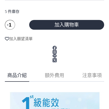
5 件庫存
大
加入購物車
金
DAIKIN
A
l
經
加入願望清單
t
典
e
V
r
4-
n
6
a
坪
t
變
i
頻
v
商品介紹
額外費用
注意事項
冷
e
暖
:
分
離
式
冷
氣