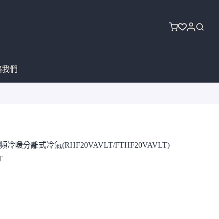
購
物
車
絡我們
變頻冷暖分離式冷氣(RHF20VAVLT/FTHF20VAVLT)
T