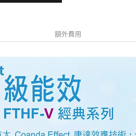
冷
v
e
暖
:
分
離
式
額外費用
冷
氣
(RHF20VAVLT/FTHF20VAVLT)
數
量