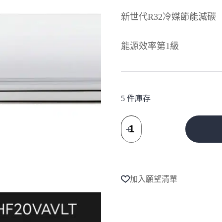
NT$27,780。
NT$23,202。
新世代R32冷媒節能減碳
能源效率第1級
5 件庫存
大
金
DAIKIN
A
經
l
典
t
V
e
2-
加入願望清單
r
3
n
坪
a
變
t
頻
i