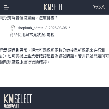
跳
至
購
主
物
電視有聲音但沒畫面，怎麼排查？
要
車
內
shopkmb_admin
2026-03-06
容
商品使用與常見狀況
,
電視
電器類遇到異常，通常可透過斷電數分鐘後重新過電來進行測
試。也可與機上盒業者確認是否為訊號問題。若非訊號問題則可
回報原廠客服進行後續確認。
服務項目