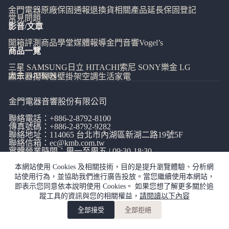
金門電器
原廠保固通報
退換貨相關
產品延長保固登記
常見問題
影音/文章
開箱評測
商品學堂
媒體報導
金門音響
Vogel’s
商品一覽
三星 SAMSUNG
日立 HITACHI
索尼 SONY
樂金 LG
大金 DAIKIN
顯示器
揚聲器
壁掛架
空調
生活家電
金門電器音響股份有限公司
聯絡電話：
+886-2-8792-8100
傳真號碼：+886-2-8792-9282
聯絡地址：114065
台北市內湖區新湖二路19號5F
聯絡信箱：
ec@kmb.com.tw
實體營業時間：周一至周五 | 09:30-18:30
本網站使用 Cookies 及相關技術，目的是提升瀏覽體驗、分析網
站使用行為，並協助我們進行廣告投放。當您繼續使用本網站，
即表示您同意依本說明使用 Cookies。 如果您想了解更多關於追
蹤工具的資訊與您的相關權益，
請閱讀以下內容
網站使用條款
|
隱私權政策
|
全部接受
全部拒絕
copyright©金門電器音響有限公司