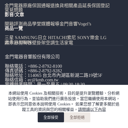
金門電器
原廠保固通報
退換貨相關
產品延長保固登記
常見問題
影音/文章
開箱評測
商品學堂
媒體報導
金門音響
Vogel’s
商品一覽
三星 SAMSUNG
日立 HITACHI
索尼 SONY
樂金 LG
大金 DAIKIN
顯示器
揚聲器
壁掛架
空調
生活家電
金門電器音響股份有限公司
聯絡電話：
+886-2-8792-8100
傳真號碼：+886-2-8792-9282
聯絡地址：114065
台北市內湖區新湖二路19號5F
聯絡信箱：
ec@kmb.com.tw
實體營業時間：周一至周五 | 09:30-18:30
本網站使用 Cookies 及相關技術，目的是提升瀏覽體驗、分析網
站使用行為，並協助我們進行廣告投放。當您繼續使用本網站，
即表示您同意依本說明使用 Cookies。 如果您想了解更多關於追
蹤工具的資訊與您的相關權益，
請閱讀以下內容
網站使用條款
|
隱私權政策
|
全部接受
全部拒絕
copyright©金門電器音響有限公司