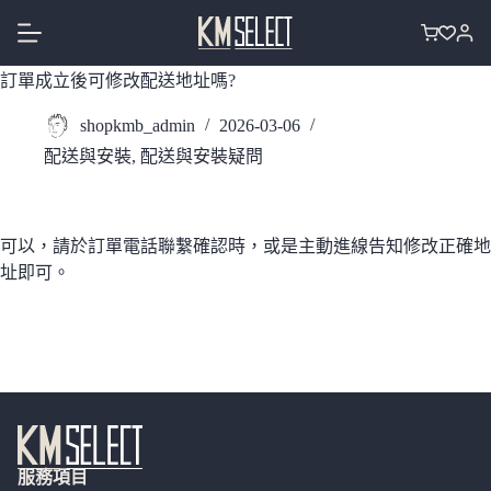
跳
至
購
主
物
訂單成立後可修改配送地址嗎?
要
車
內
shopkmb_admin
2026-03-06
容
配送與安裝
,
配送與安裝疑問
可以，請於訂單電話聯繫確認時，或是主動進線告知修改正確地
址即可。
服務項目