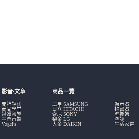
影音/文章
商品一覽
開箱評測
三星 SAMSUNG
顯示器
商品學堂
日立 HITACHI
揚聲器
媒體報導
索尼 SONY
壁掛架
金門音響
樂金 LG
空調
Vogel’s
大金 DAIKIN
生活家電