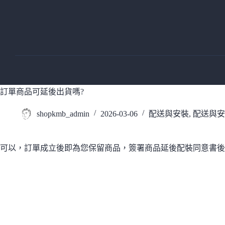
跳
至
主
要
內
容
訂單商品可延後出貨嗎?
shopkmb_admin
2026-03-06
配送與安裝
,
配送與安
可以，訂單成立後即為您保留商品，簽署商品延後配裝同意書後