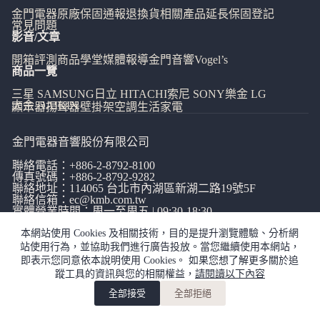
金門電器
原廠保固通報
退換貨相關
產品延長保固登記
常見問題
影音/文章
開箱評測
商品學堂
媒體報導
金門音響
Vogel’s
商品一覽
三星 SAMSUNG
日立 HITACHI
索尼 SONY
樂金 LG
大金 DAIKIN
顯示器
揚聲器
壁掛架
空調
生活家電
金門電器音響股份有限公司
聯絡電話：
+886-2-8792-8100
傳真號碼：+886-2-8792-9282
聯絡地址：114065
台北市內湖區新湖二路19號5F
聯絡信箱：
ec@kmb.com.tw
實體營業時間：周一至周五 | 09:30-18:30
本網站使用 Cookies 及相關技術，目的是提升瀏覽體驗、分析網
站使用行為，並協助我們進行廣告投放。當您繼續使用本網站，
即表示您同意依本說明使用 Cookies。 如果您想了解更多關於追
蹤工具的資訊與您的相關權益，
請閱讀以下內容
網站使用條款
|
隱私權政策
|
全部接受
全部拒絕
copyright©金門電器音響有限公司