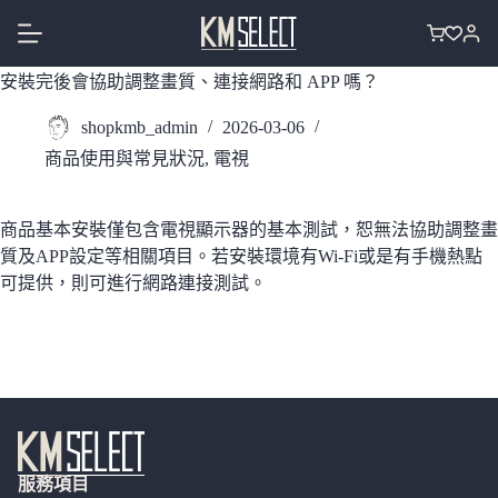
跳
至
購
主
物
安裝完後會協助調整畫質、連接網路和 APP 嗎？
要
車
內
shopkmb_admin
2026-03-06
容
商品使用與常見狀況
,
電視
商品基本安裝僅包含電視顯示器的基本測試，恕無法協助調整畫
質及APP設定等相關項目。若安裝環境有Wi-Fi或是有手機熱點
可提供，則可進行網路連接測試。
服務項目