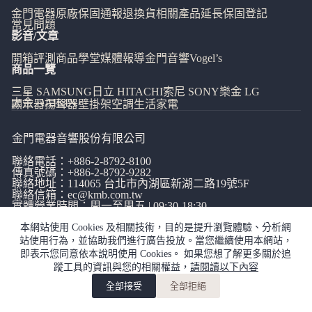
金門電器
原廠保固通報
退換貨相關
產品延長保固登記
常見問題
影音/文章
開箱評測
商品學堂
媒體報導
金門音響
Vogel’s
商品一覽
三星 SAMSUNG
日立 HITACHI
索尼 SONY
樂金 LG
大金 DAIKIN
顯示器
揚聲器
壁掛架
空調
生活家電
金門電器音響股份有限公司
聯絡電話：
+886-2-8792-8100
傳真號碼：+886-2-8792-9282
聯絡地址：114065
台北市內湖區新湖二路19號5F
聯絡信箱：
ec@kmb.com.tw
實體營業時間：周一至周五 | 09:30-18:30
本網站使用 Cookies 及相關技術，目的是提升瀏覽體驗、分析網
站使用行為，並協助我們進行廣告投放。當您繼續使用本網站，
即表示您同意依本說明使用 Cookies。 如果您想了解更多關於追
蹤工具的資訊與您的相關權益，
請閱讀以下內容
網站使用條款
|
隱私權政策
|
全部接受
全部拒絕
copyright©金門電器音響有限公司