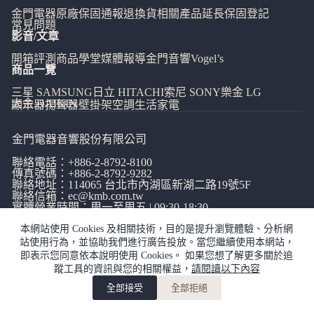
金門電器
原廠保固通報
退換貨相關
產品延長保固登記
常見問題
影音/文章
開箱評測
商品學堂
媒體報導
金門音響
Vogel’s
商品一覽
三星 SAMSUNG
日立 HITACHI
索尼 SONY
樂金 LG
大金 DAIKIN
顯示器
揚聲器
壁掛架
空調
生活家電
金門電器音響股份有限公司
聯絡電話：
+886-2-8792-8100
傳真號碼：+886-2-8792-9282
聯絡地址：114065
台北市內湖區新湖二路19號5F
聯絡信箱：
ec@kmb.com.tw
實體營業時間：周一至周五 | 09:30-18:30
本網站使用 Cookies 及相關技術，目的是提升瀏覽體驗、分析網
站使用行為，並協助我們進行廣告投放。當您繼續使用本網站，
即表示您同意依本說明使用 Cookies。 如果您想了解更多關於追
蹤工具的資訊與您的相關權益，
請閱讀以下內容
網站使用條款
|
隱私權政策
|
全部接受
全部拒絕
copyright©金門電器音響有限公司