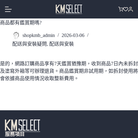
跳
至
購
主
物
商品都有鑑賞期嗎?
要
車
內
shopkmb_admin
2026-03-06
容
配送與安裝疑問
,
配送與安裝
是的，網路訂購商品享有7天鑑賞猶豫期，收到商品7日內未拆封
及塗寫外箱等可辦理退貨。商品鑑賞期非試用期，如拆封使用將
會依據商品使用情況收取整新費用。
服務項目